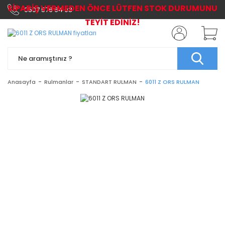
SİPARİŞ VERMEDEN ÖNCE LÜTFEN STOK DURUMUNU
0507 576 64 03
TEYİT EDİNİZ!
Anasayfa
Rulmanlar
STANDART RULMAN
6011 Z ORS RULMAN