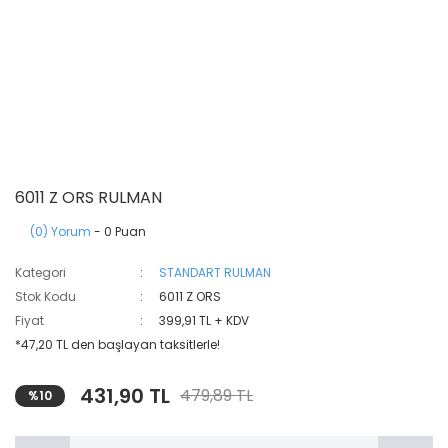
6011 Z ORS RULMAN
(0) Yorum
- 0 Puan
Kategori
STANDART RULMAN
Stok Kodu
6011 Z ORS
Fiyat
399,91 TL + KDV
*47,20 TL den başlayan taksitlerle!
431,90 TL
479,89 TL
%10