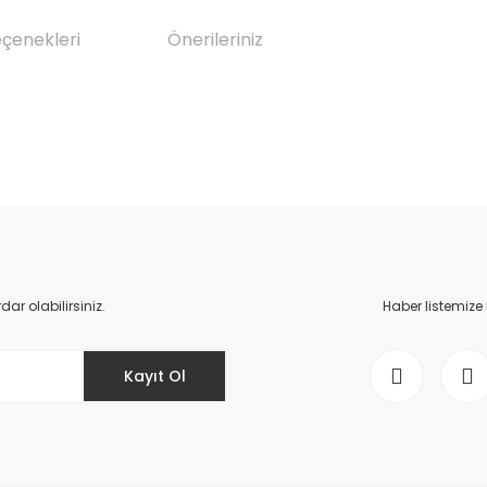
eçenekleri
Önerileriniz
da yetersiz gördüğünüz noktaları öneri formunu kullanarak tarafımıza il
Bu ürüne ilk yorumu siz yapın!
Yorum Yaz
r olabilirsiniz.
Haber listemize
Kayıt Ol