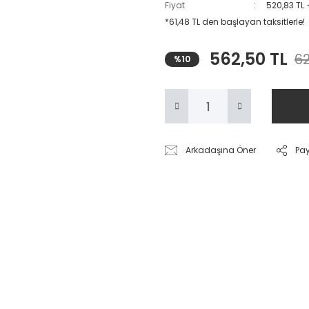
Fiyat
520,83 TL
*61,48 TL den başlayan taksitlerle!
562,50 TL
62
%10
Arkadaşına Öner
Pa