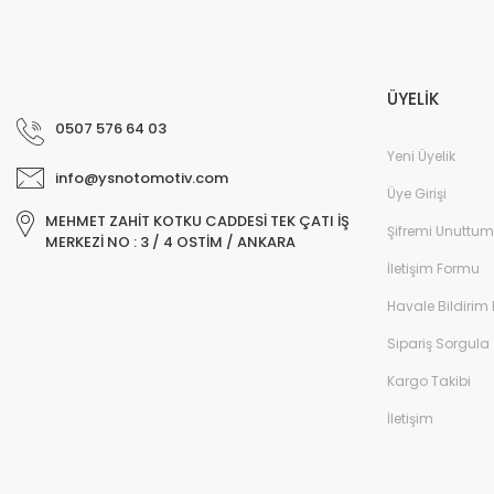
ÜYELİK
0507 576 64 03
Yeni Üyelik
info@ysnotomotiv.com
Üye Girişi
MEHMET ZAHİT KOTKU CADDESİ TEK ÇATI İŞ
Şifremi Unuttum
MERKEZİ NO : 3 / 4 OSTİM / ANKARA
İletişim Formu
Havale Bildirim
Sipariş Sorgula
Kargo Takibi
İletişim