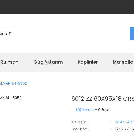
r Rulman
Güç Aktarım
Kaplinler
Mafsalla
RULMAN 8H-5352
6012 ZZ 60X95X18 O
(0) Yorum
- 0 Puan
Kategori
STANDART
Stok Kodu
6012 ZZ O