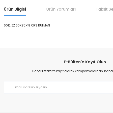
Ürün Bilgisi
Ürün Yorumları
Taksit S
6012 ZZ 60X95X18 ORS RULMAN
Bu ürünün fiyat bilgisi, resim, ürün açıklamalarında ve diğer konular
Görüş ve önerileriniz için teşekkür ederiz.
E-Bülten'e Kayıt Olun
Ürün resmi kalitesiz, bozuk veya görüntülenemiyor.
Ürün açıklamasında eksik bilgiler bulunuyor.
Haber listemize kayıt olarak kampanyalardan, haberda
Ürün bilgilerinde hatalar bulunuyor.
Ürün fiyatı diğer sitelerden daha pahalı.
Bu ürüne benzer farklı alternatifler olmalı.