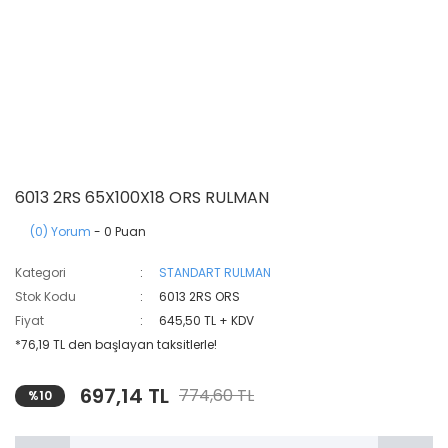
6013 2RS 65X100X18 ORS RULMAN
(0) Yorum
- 0 Puan
Kategori
STANDART RULMAN
Stok Kodu
6013 2RS ORS
Fiyat
645,50 TL + KDV
*76,19 TL den başlayan taksitlerle!
697,14 TL
774,60 TL
%10