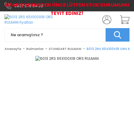
SİPARİŞ VERMEDEN ÖNCE LÜTFEN STOK DURUMUNU
0507 576 64 03
TEYİT EDİNİZ!
Anasayfa
Rulmanlar
STANDART RULMAN
6013 2RS 65X100X18 ORS R