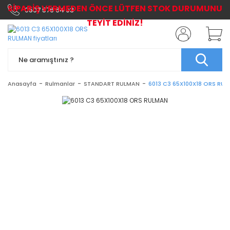
SİPARİŞ VERMEDEN ÖNCE LÜTFEN STOK DURUMUNU
0507 576 64 03
TEYİT EDİNİZ!
Anasayfa
Rulmanlar
STANDART RULMAN
6013 C3 65X100X18 ORS RU