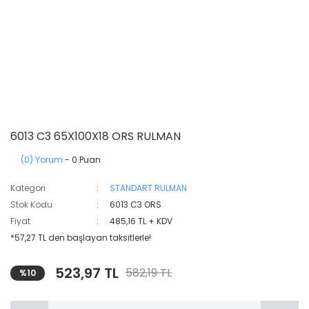
6013 C3 65X100X18 ORS RULMAN
(0) Yorum
- 0 Puan
Kategori
STANDART RULMAN
Stok Kodu
6013 C3 ORS
Fiyat
485,16 TL + KDV
*57,27 TL den başlayan taksitlerle!
523,97 TL
582,19 TL
%10