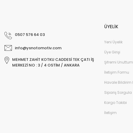
ÜYELİK
0507 576 64 03
Yeni Üyelik
info@ysnotomotiv.com
Üye Girişi
MEHMET ZAHİT KOTKU CADDESİ TEK ÇATI İŞ
Şifremi Unuttum
MERKEZİ NO : 3 / 4 OSTİM / ANKARA
İletişim Formu
Havale Bildirim
Sipariş Sorgula
Kargo Takibi
İletişim