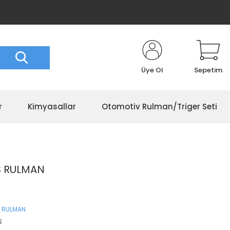
Üye Ol
Sepetim
r
Kimyasallar
Otomotiv Rulman/Triger Seti
S RULMAN
 RULMAN
S