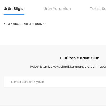
Ürün Bilgisi
Ürün Yorumları
Taksit S
6013 N 65X100X18 ORS RULMAN
Bu ürünün fiyat bilgisi, resim, ürün açıklamalarında ve diğer konular
Görüş ve önerileriniz için teşekkür ederiz.
E-Bülten'e Kayıt Olun
Ürün resmi kalitesiz, bozuk veya görüntülenemiyor.
Ürün açıklamasında eksik bilgiler bulunuyor.
Haber listemize kayıt olarak kampanyalardan, haberda
Ürün bilgilerinde hatalar bulunuyor.
Ürün fiyatı diğer sitelerden daha pahalı.
Bu ürüne benzer farklı alternatifler olmalı.