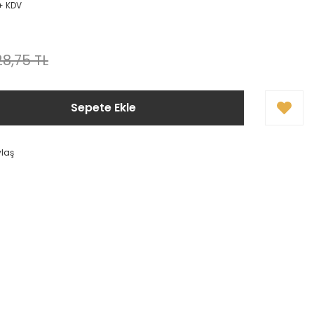
 + KDV
8,75 TL
Sepete Ekle
ylaş