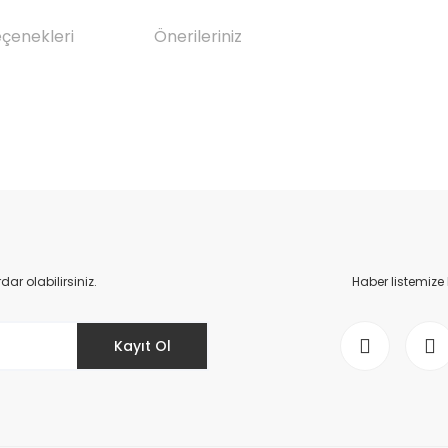
eçenekleri
Önerileriniz
da yetersiz gördüğünüz noktaları öneri formunu kullanarak tarafımıza il
Bu ürüne ilk yorumu siz yapın!
Yorum Yaz
r olabilirsiniz.
Haber listemize
Kayıt Ol