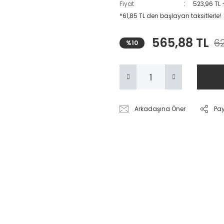
Fiyat
523,96 TL
*61,85 TL den başlayan taksitlerle!
565,88 TL
62
%10
Arkadaşına Öner
Pa