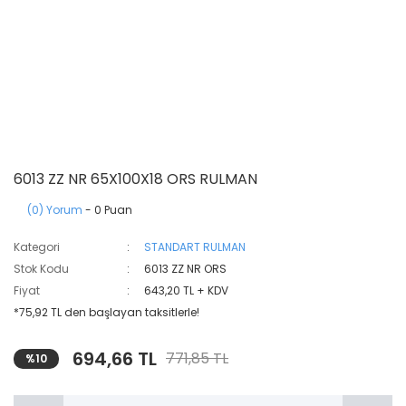
6013 ZZ NR 65X100X18 ORS RULMAN
(0) Yorum
- 0 Puan
Kategori
STANDART RULMAN
Stok Kodu
6013 ZZ NR ORS
Fiyat
643,20 TL + KDV
*75,92 TL den başlayan taksitlerle!
694,66 TL
771,85 TL
%10