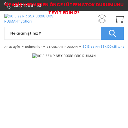
SİPARİŞ VERMEDEN ÖNCE LÜTFEN STOK DURUMUNU
0507 576 64 03
TEYİT EDİNİZ!
Anasayfa
Rulmanlar
STANDART RULMAN
6013 ZZ NR 65X100X18 ORS 