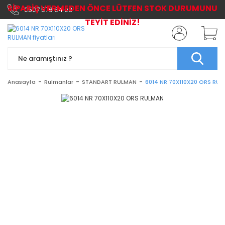
SİPARİŞ VERMEDEN ÖNCE LÜTFEN STOK DURUMUNU
0507 576 64 03
TEYİT EDİNİZ!
Anasayfa
Rulmanlar
STANDART RULMAN
6014 NR 70X110X20 ORS RU