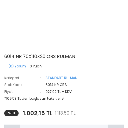
6014 NR 70X110X20 ORS RULMAN
(0) Yorum
- 0 Puan
Kategori
STANDART RULMAN
Stok Kodu
6014 NR ORS
Fiyat
927,92 TL + KDV
*109,53 TL den başlayan taksitlerle!
1.002,15 TL
1.113,50 TL
%10