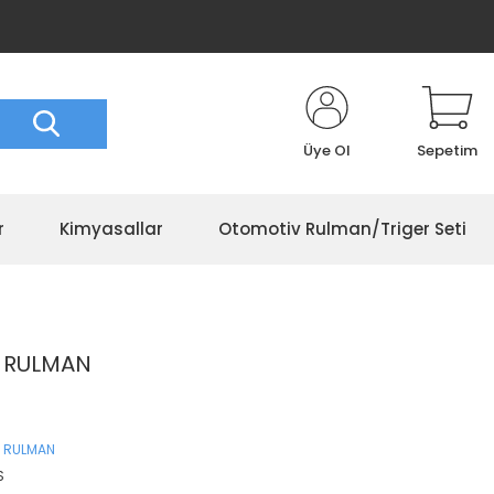
Üye Ol
Sepetim
r
Kimyasallar
Otomotiv Rulman/Triger Seti
S RULMAN
 RULMAN
S