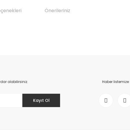
eçenekleri
Önerileriniz
da yetersiz gördüğünüz noktaları öneri formunu kullanarak tarafımıza il
Bu ürüne ilk yorumu siz yapın!
Yorum Yaz
r olabilirsiniz.
Haber listemize
Kayıt Ol