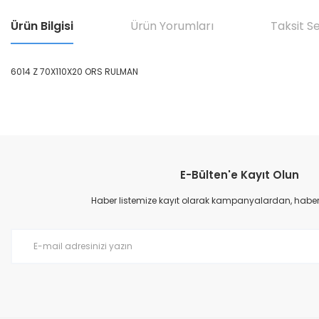
Ürün Bilgisi
Ürün Yorumları
Taksit S
6014 Z 70X110X20 ORS RULMAN
Bu ürünün fiyat bilgisi, resim, ürün açıklamalarında ve diğer konular
Görüş ve önerileriniz için teşekkür ederiz.
E-Bülten'e Kayıt Olun
Ürün resmi kalitesiz, bozuk veya görüntülenemiyor.
Ürün açıklamasında eksik bilgiler bulunuyor.
Haber listemize kayıt olarak kampanyalardan, haberda
Ürün bilgilerinde hatalar bulunuyor.
Ürün fiyatı diğer sitelerden daha pahalı.
Bu ürüne benzer farklı alternatifler olmalı.