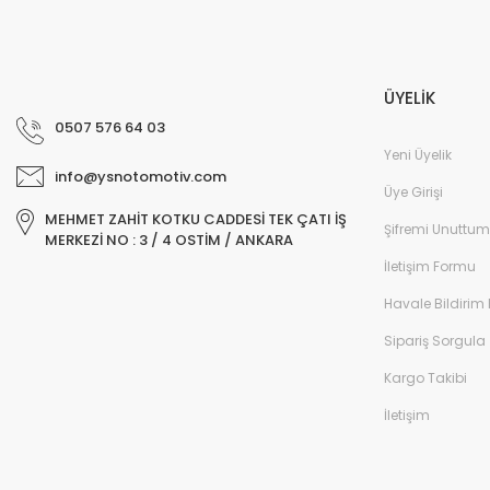
ÜYELİK
0507 576 64 03
Yeni Üyelik
info@ysnotomotiv.com
Üye Girişi
MEHMET ZAHİT KOTKU CADDESİ TEK ÇATI İŞ
Şifremi Unuttum
MERKEZİ NO : 3 / 4 OSTİM / ANKARA
İletişim Formu
Havale Bildirim
Sipariş Sorgula
Kargo Takibi
İletişim