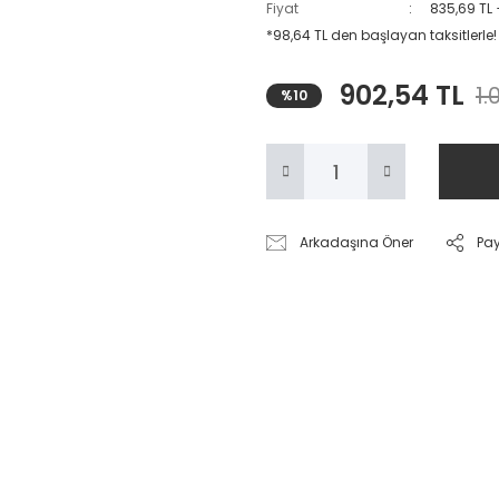
Fiyat
835,69 TL
*98,64 TL den başlayan taksitlerle!
902,54 TL
1.
%10
Arkadaşına Öner
Pa