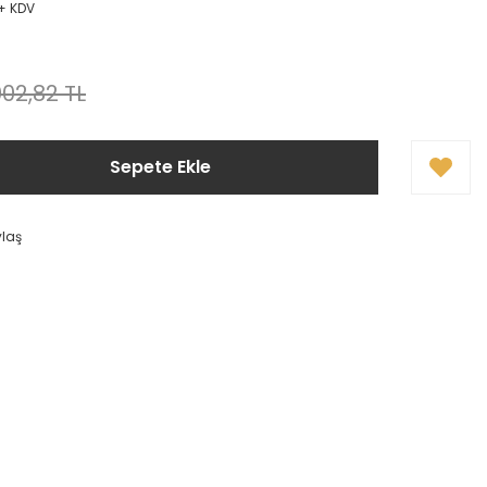
 + KDV
002,82 TL
Sepete Ekle
ylaş