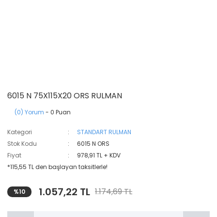
6015 N 75X115X20 ORS RULMAN
(0) Yorum
- 0 Puan
Kategori
STANDART RULMAN
Stok Kodu
6015 N ORS
Fiyat
978,91 TL + KDV
*115,55 TL den başlayan taksitlerle!
1.057,22 TL
1.174,69 TL
%10