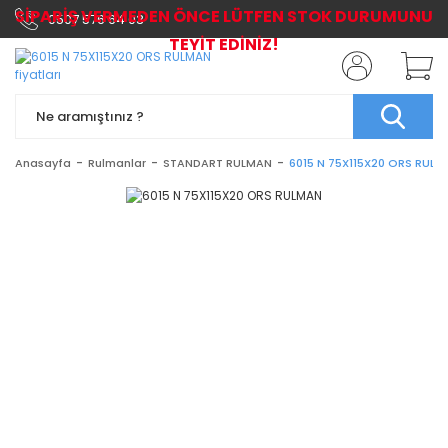
SİPARİŞ VERMEDEN ÖNCE LÜTFEN STOK DURUMUNU
0507 576 64 03
TEYİT EDİNİZ!
Anasayfa
Rulmanlar
STANDART RULMAN
6015 N 75X115X20 ORS RUL