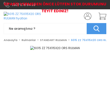
SİPARİŞ VERMEDEN ÖNCE LÜTFEN STOK DURUMUNU
0507 576 64 03
TEYİT EDİNİZ!
Anasayfa
Rulmanlar
STANDART RULMAN
6015 ZZ 75X115X20 ORS RUL