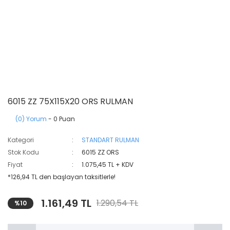
6015 ZZ 75X115X20 ORS RULMAN
(0) Yorum
- 0 Puan
Kategori
STANDART RULMAN
Stok Kodu
6015 ZZ ORS
Fiyat
1.075,45 TL + KDV
*126,94 TL den başlayan taksitlerle!
1.161,49 TL
1.290,54 TL
%10