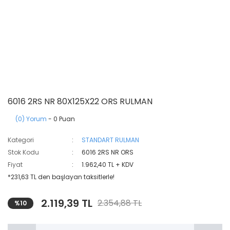
6016 2RS NR 80X125X22 ORS RULMAN
(0) Yorum
- 0 Puan
Kategori
STANDART RULMAN
Stok Kodu
6016 2RS NR ORS
Fiyat
1.962,40 TL + KDV
*231,63 TL den başlayan taksitlerle!
2.119,39 TL
2.354,88 TL
%10