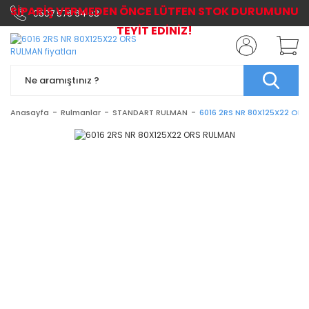
SİPARİŞ VERMEDEN ÖNCE LÜTFEN STOK DURUMUNU
0507 576 64 03
TEYİT EDİNİZ!
Anasayfa
Rulmanlar
STANDART RULMAN
6016 2RS NR 80X125X22 OR