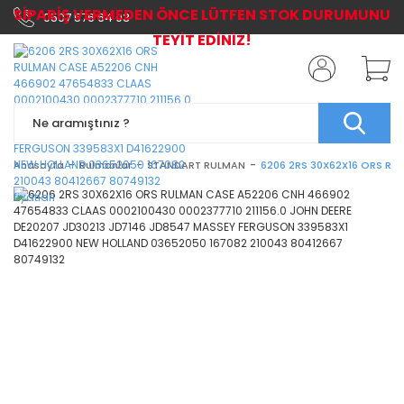
SİPARİŞ VERMEDEN ÖNCE LÜTFEN STOK DURUMUNU
0507 576 64 03
TEYİT EDİNİZ!
Anasayfa
Rulmanlar
STANDART RULMAN
6206 2RS 30X62X16 ORS RU