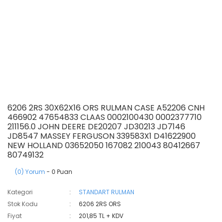
6206 2RS 30X62X16 ORS RULMAN CASE A52206 CNH
466902 47654833 CLAAS 0002100430 0002377710
211156.0 JOHN DEERE DE20207 JD30213 JD7146
JD8547 MASSEY FERGUSON 339583X1 D41622900
NEW HOLLAND 03652050 167082 210043 80412667
80749132
(0) Yorum
- 0 Puan
Kategori
STANDART RULMAN
Stok Kodu
6206 2RS ORS
Fiyat
201,85 TL + KDV