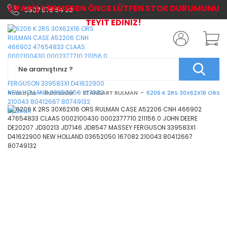
SİPARİŞ VERMEDEN ÖNCE LÜTFEN STOK DURUMUNU
0507 576 64 03
TEYİT EDİNİZ!
Anasayfa
Rulmanlar
STANDART RULMAN
6206 K 2RS 30X62X16 ORS 