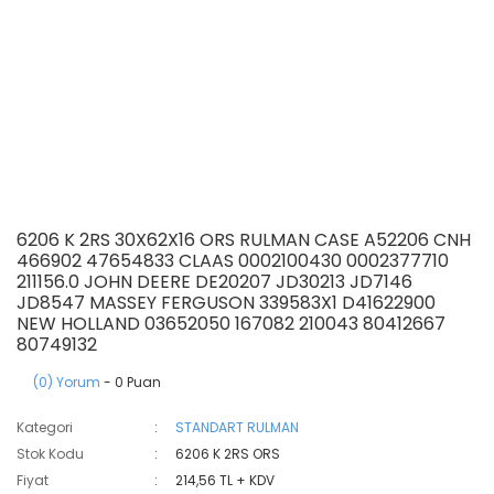
6206 K 2RS 30X62X16 ORS RULMAN CASE A52206 CNH
466902 47654833 CLAAS 0002100430 0002377710
211156.0 JOHN DEERE DE20207 JD30213 JD7146
JD8547 MASSEY FERGUSON 339583X1 D41622900
NEW HOLLAND 03652050 167082 210043 80412667
80749132
(0) Yorum
- 0 Puan
Kategori
STANDART RULMAN
Stok Kodu
6206 K 2RS ORS
Fiyat
214,56 TL + KDV