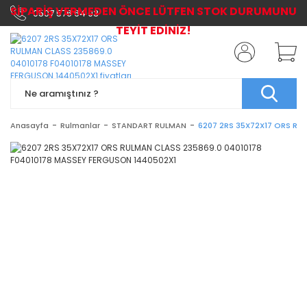
SİPARİŞ VERMEDEN ÖNCE LÜTFEN STOK DURUMUNU
0507 576 64 03
TEYİT EDİNİZ!
Anasayfa
Rulmanlar
STANDART RULMAN
6207 2RS 35X72X17 ORS RU