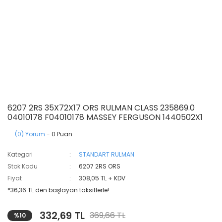
6207 2RS 35X72X17 ORS RULMAN CLASS 235869.0
04010178 F04010178 MASSEY FERGUSON 1440502X1
(0) Yorum
- 0 Puan
Kategori
STANDART RULMAN
Stok Kodu
6207 2RS ORS
Fiyat
308,05 TL + KDV
*36,36 TL den başlayan taksitlerle!
332,69 TL
369,66 TL
%10