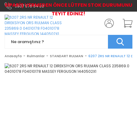
SİPARİŞ VERMEDEN ÖNCE LÜTFEN STOK DURUMUNU
0507 576 64 03
TEYİT EDİNİZ!
Anasayfa
Rulmanlar
STANDART RULMAN
6207 2RS NR RENAULT 12 D