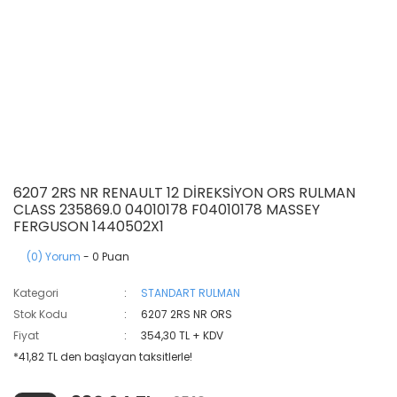
6207 2RS NR RENAULT 12 DİREKSİYON ORS RULMAN
CLASS 235869.0 04010178 F04010178 MASSEY
FERGUSON 1440502X1
(0) Yorum
- 0 Puan
Kategori
STANDART RULMAN
Stok Kodu
6207 2RS NR ORS
Fiyat
354,30 TL + KDV
*41,82 TL den başlayan taksitlerle!