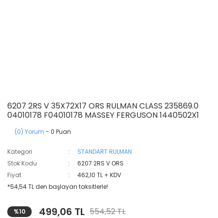
6207 2RS V 35X72X17 ORS RULMAN CLASS 235869.0
04010178 F04010178 MASSEY FERGUSON 1440502X1
(0) Yorum
- 0 Puan
Kategori
STANDART RULMAN
Stok Kodu
6207 2RS V ORS
Fiyat
462,10 TL + KDV
*54,54 TL den başlayan taksitlerle!
499,06 TL
554,52 TL
%10