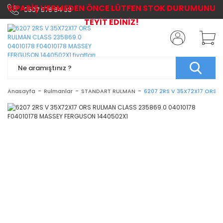
SİPARİŞ VERMEDEN ÖNCE LÜTFEN STOK DURUMUNU
0507 576 64 03
TEYİT EDİNİZ!
Anasayfa
Rulmanlar
STANDART RULMAN
6207 2RS V 35X72X17 ORS 