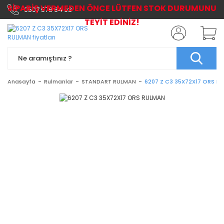
SİPARİŞ VERMEDEN ÖNCE LÜTFEN STOK DURUMUNU
0507 576 64 03
TEYİT EDİNİZ!
Anasayfa
Rulmanlar
STANDART RULMAN
6207 Z C3 35X72X17 ORS R