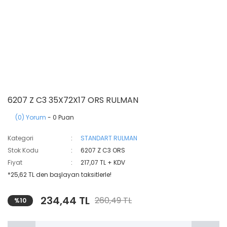
6207 Z C3 35X72X17 ORS RULMAN
(0) Yorum
- 0 Puan
Kategori
STANDART RULMAN
Stok Kodu
6207 Z C3 ORS
Fiyat
217,07 TL + KDV
*25,62 TL den başlayan taksitlerle!
234,44 TL
260,49 TL
%10