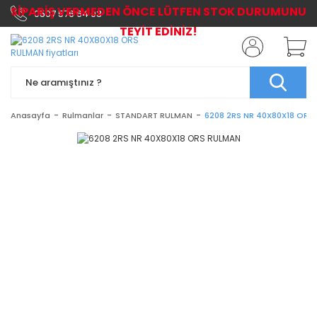
SİPARİŞ VERMEDEN ÖNCE LÜTFEN STOK DURUMUNU
0507 576 64 03
TEYİT EDİNİZ!
Anasayfa
Rulmanlar
STANDART RULMAN
6208 2RS NR 40X80X18 ORS