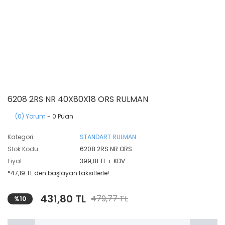
6208 2RS NR 40X80X18 ORS RULMAN
(0) Yorum
- 0 Puan
Kategori
STANDART RULMAN
Stok Kodu
6208 2RS NR ORS
Fiyat
399,81 TL + KDV
*47,19 TL den başlayan taksitlerle!
431,80 TL
479,77 TL
%10