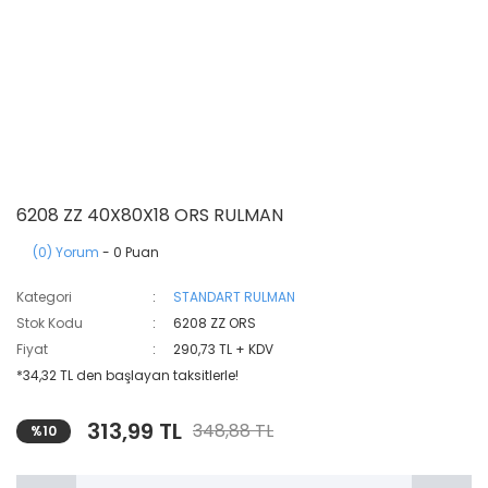
6208 ZZ 40X80X18 ORS RULMAN
(0) Yorum
- 0 Puan
Kategori
STANDART RULMAN
Stok Kodu
6208 ZZ ORS
Fiyat
290,73 TL + KDV
*34,32 TL den başlayan taksitlerle!
313,99 TL
348,88 TL
%10