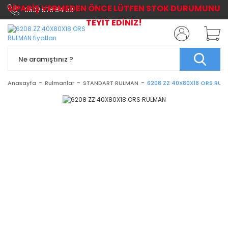
SİPARİŞ VERMEDEN ÖNCE LÜTFEN STOK DURUMUNU
0507 576 64 03
TEYİT EDİNİZ!
Anasayfa
Rulmanlar
STANDART RULMAN
6208 ZZ 40X80X18 ORS RUL