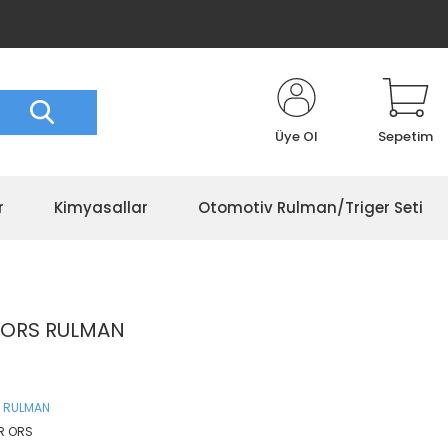
Üye Ol
Sepetim
r
Kimyasallar
Otomotiv Rulman/Triger Seti
8 ORS RULMAN
 RULMAN
R ORS