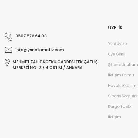
ÜYELİK
0507 576 64 03
Yeni Üyelik
info@ysnotomotiv.com
Üye Girişi
MEHMET ZAHİT KOTKU CADDESİ TEK ÇATI İŞ
Şifremi Unuttum
MERKEZİ NO : 3 / 4 OSTİM / ANKARA
İletişim Formu
Havale Bildirim
Sipariş Sorgula
Kargo Takibi
İletişim