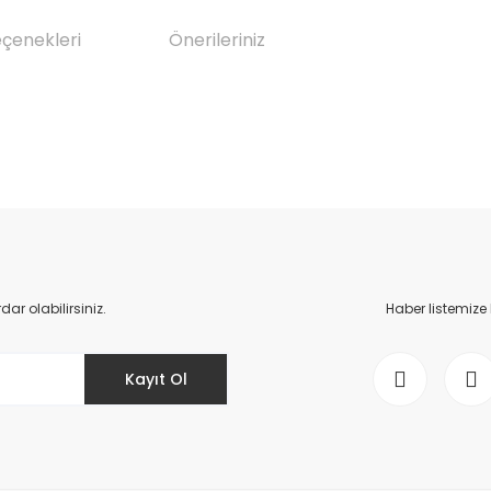
eçenekleri
Önerileriniz
da yetersiz gördüğünüz noktaları öneri formunu kullanarak tarafımıza il
Bu ürüne ilk yorumu siz yapın!
Yorum Yaz
r olabilirsiniz.
Haber listemize
Kayıt Ol