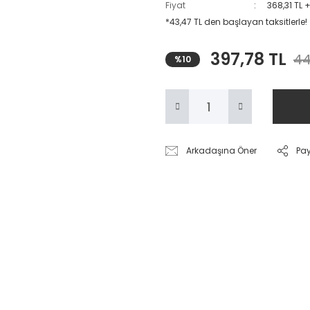
Fiyat
368,31 TL 
*43,47 TL den başlayan taksitlerle!
397,78 TL
44
%10
Arkadaşına Öner
Pa