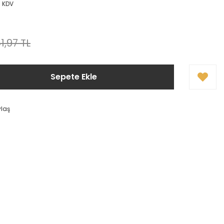
+ KDV
1,97 TL
Sepete Ekle
ylaş