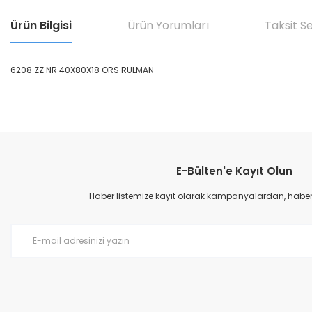
Ürün Bilgisi
Ürün Yorumları
Taksit S
6208 ZZ NR 40X80X18 ORS RULMAN
Bu ürünün fiyat bilgisi, resim, ürün açıklamalarında ve diğer konular
Görüş ve önerileriniz için teşekkür ederiz.
E-Bülten'e Kayıt Olun
Ürün resmi kalitesiz, bozuk veya görüntülenemiyor.
Ürün açıklamasında eksik bilgiler bulunuyor.
Haber listemize kayıt olarak kampanyalardan, haberda
Ürün bilgilerinde hatalar bulunuyor.
Ürün fiyatı diğer sitelerden daha pahalı.
Bu ürüne benzer farklı alternatifler olmalı.