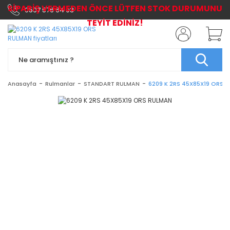
SİPARİŞ VERMEDEN ÖNCE LÜTFEN STOK DURUMUNU
0507 576 64 03
TEYİT EDİNİZ!
Anasayfa
Rulmanlar
STANDART RULMAN
6209 K 2RS 45X85X19 ORS 