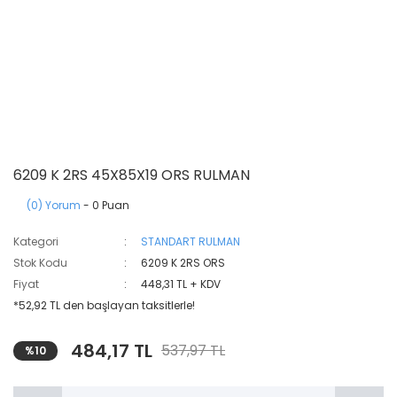
6209 K 2RS 45X85X19 ORS RULMAN
(0) Yorum
- 0 Puan
Kategori
STANDART RULMAN
Stok Kodu
6209 K 2RS ORS
Fiyat
448,31 TL + KDV
*52,92 TL den başlayan taksitlerle!
484,17 TL
537,97 TL
%10