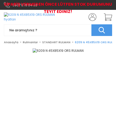
SİPARİŞ VERMEDEN ÖNCE LÜTFEN STOK DURUMUNU
0507 576 64 03
TEYİT EDİNİZ!
Anasayfa
Rulmanlar
STANDART RULMAN
6209 N 45X85X19 ORS RULM