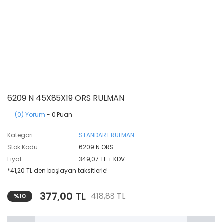
6209 N 45X85X19 ORS RULMAN
(0) Yorum
- 0 Puan
Kategori
STANDART RULMAN
Stok Kodu
6209 N ORS
Fiyat
349,07 TL + KDV
*41,20 TL den başlayan taksitlerle!
377,00 TL
418,88 TL
%10