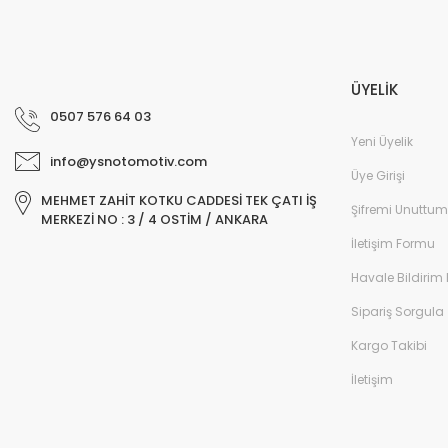
ÜYELİK
0507 576 64 03
Yeni Üyelik
info@ysnotomotiv.com
Üye Girişi
MEHMET ZAHİT KOTKU CADDESİ TEK ÇATI İŞ
Şifremi Unuttum
MERKEZİ NO : 3 / 4 OSTİM / ANKARA
İletişim Formu
Havale Bildirim
Sipariş Sorgula
Kargo Takibi
İletişim