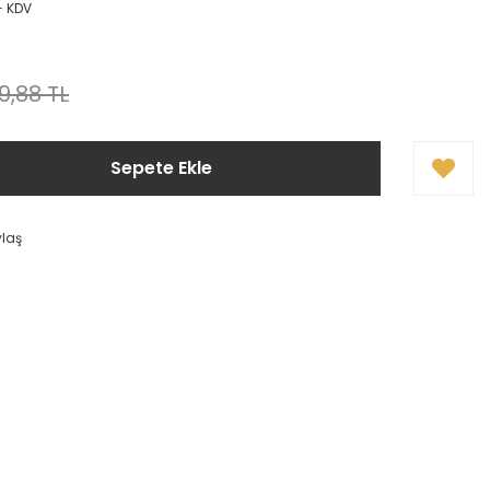
+ KDV
9,88 TL
Sepete Ekle
ylaş