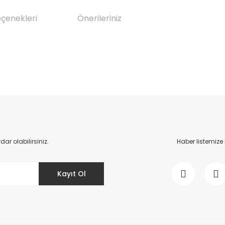
eçenekleri
Önerileriniz
da yetersiz gördüğünüz noktaları öneri formunu kullanarak tarafımıza il
Bu ürüne ilk yorumu siz yapın!
Yorum Yaz
r olabilirsiniz.
Haber listemize
Kayıt Ol