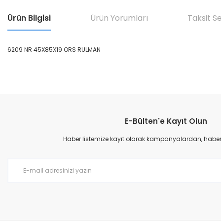
Ürün Bilgisi
Ürün Yorumları
Taksit S
6209 NR 45X85X19 ORS RULMAN
Bu ürünün fiyat bilgisi, resim, ürün açıklamalarında ve diğer konular
Görüş ve önerileriniz için teşekkür ederiz.
E-Bülten'e Kayıt Olun
Ürün resmi kalitesiz, bozuk veya görüntülenemiyor.
Ürün açıklamasında eksik bilgiler bulunuyor.
Haber listemize kayıt olarak kampanyalardan, haberda
Ürün bilgilerinde hatalar bulunuyor.
Ürün fiyatı diğer sitelerden daha pahalı.
Bu ürüne benzer farklı alternatifler olmalı.