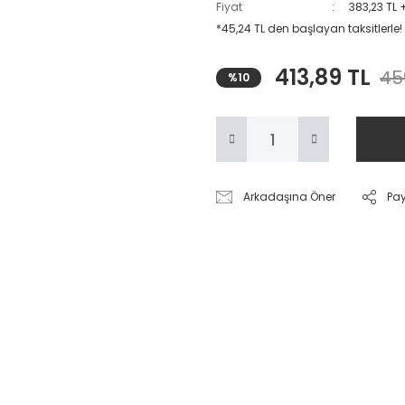
Fiyat
383,23 TL 
*45,24 TL den başlayan taksitlerle!
413,89 TL
45
%10
Arkadaşına Öner
Pa