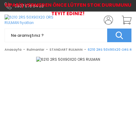
SİPARİŞ VERMEDEN ÖNCE LÜTFEN STOK DURUMUNU
0507 576 64 03
TEYİT EDİNİZ!
Anasayfa
Rulmanlar
STANDART RULMAN
6210 2RS 50X90X20 ORS RU