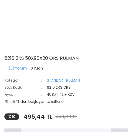
6210 2RS 50X90X20 ORS RULMAN
(0) Yorum
- 0 Puan
Kategori
STANDART RULMAN
Stok Kodu
6210 2RS ORS
Fiyat
458,74 TL + KDV
*54,15 TL den başlayan taksitlerle!
495,44 TL
550,49 TL
%10