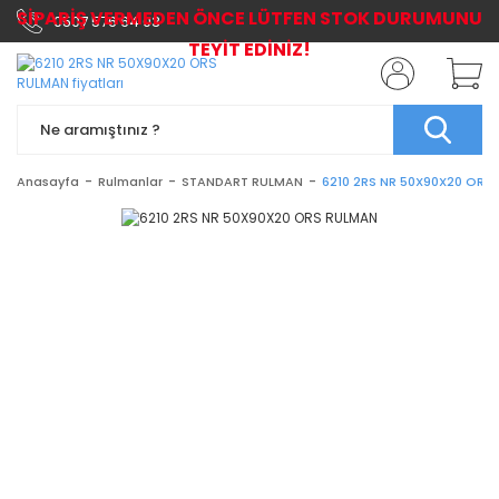
SİPARİŞ VERMEDEN ÖNCE LÜTFEN STOK DURUMUNU
0507 576 64 03
TEYİT EDİNİZ!
Anasayfa
Rulmanlar
STANDART RULMAN
6210 2RS NR 50X90X20 ORS