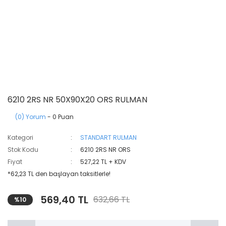
6210 2RS NR 50X90X20 ORS RULMAN
(0) Yorum
- 0 Puan
Kategori
STANDART RULMAN
Stok Kodu
6210 2RS NR ORS
Fiyat
527,22 TL + KDV
*62,23 TL den başlayan taksitlerle!
569,40 TL
632,66 TL
%10