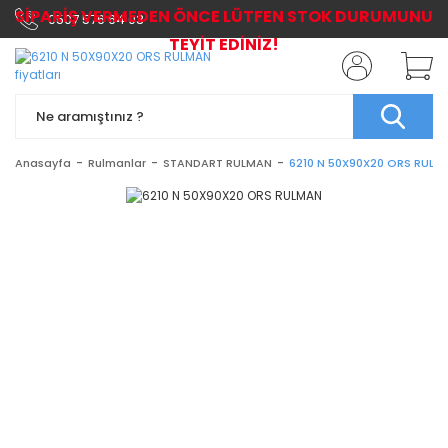
SİPARİŞ VERMEDEN ÖNCE LÜTFEN STOK DURUMUNU
0507 576 64 03
TEYİT EDİNİZ!
Anasayfa
Rulmanlar
STANDART RULMAN
6210 N 50X90X20 ORS RULM