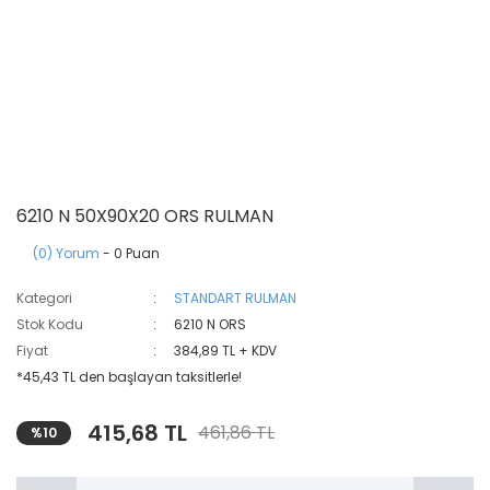
6210 N 50X90X20 ORS RULMAN
(0) Yorum
- 0 Puan
Kategori
STANDART RULMAN
Stok Kodu
6210 N ORS
Fiyat
384,89 TL + KDV
*45,43 TL den başlayan taksitlerle!
415,68 TL
461,86 TL
%10