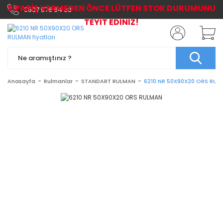
SİPARİŞ VERMEDEN ÖNCE LÜTFEN STOK DURUMUNU
0507 576 64 03
TEYİT EDİNİZ!
Anasayfa
Rulmanlar
STANDART RULMAN
6210 NR 50X90X20 ORS RUL