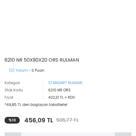
6210 NR 50X90X20 ORS RULMAN
(0) Yorum
- 0 Puan
Kategori
STANDART RULMAN
Stok Kodu
6210 NR ORS
Fiyat
422,31 TL + KDV
*49,85 TL den başlayan taksitlerle!
456,09 TL
506,77 TL
%10