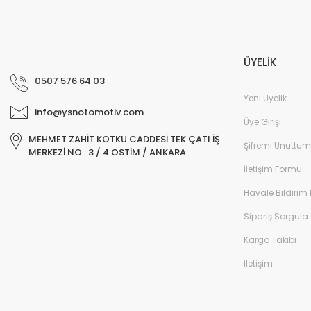
ÜYELİK
0507 576 64 03
Yeni Üyelik
info@ysnotomotiv.com
Üye Girişi
MEHMET ZAHİT KOTKU CADDESİ TEK ÇATI İŞ
Şifremi Unuttum
MERKEZİ NO : 3 / 4 OSTİM / ANKARA
İletişim Formu
Havale Bildirim
Sipariş Sorgula
Kargo Takibi
İletişim