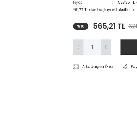
Fiyat
523,35 TL 
*61,77 TL den başlayan taksitlerle!
565,21 TL
628
%10
Arkadaşına Öner
Pa