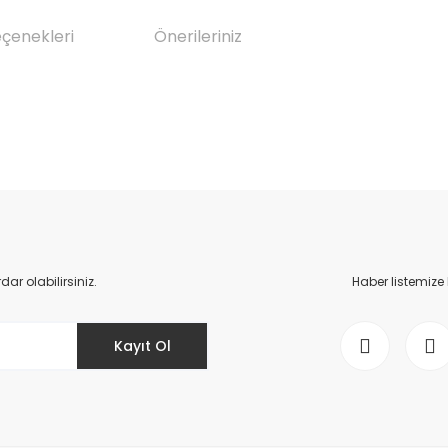
eçenekleri
Önerileriniz
da yetersiz gördüğünüz noktaları öneri formunu kullanarak tarafımıza il
Bu ürüne ilk yorumu siz yapın!
Yorum Yaz
r olabilirsiniz.
Haber listemize
Kayıt Ol