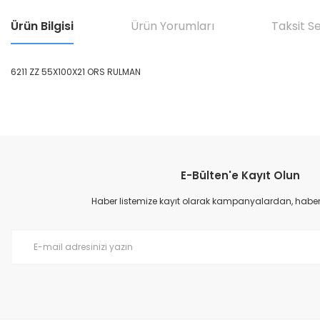
Ürün Bilgisi
Ürün Yorumları
Taksit S
6211 ZZ 55X100X21 ORS RULMAN
Bu ürünün fiyat bilgisi, resim, ürün açıklamalarında ve diğer konular
Görüş ve önerileriniz için teşekkür ederiz.
E-Bülten'e Kayıt Olun
Ürün resmi kalitesiz, bozuk veya görüntülenemiyor.
Ürün açıklamasında eksik bilgiler bulunuyor.
Haber listemize kayıt olarak kampanyalardan, haberda
Ürün bilgilerinde hatalar bulunuyor.
Ürün fiyatı diğer sitelerden daha pahalı.
Bu ürüne benzer farklı alternatifler olmalı.