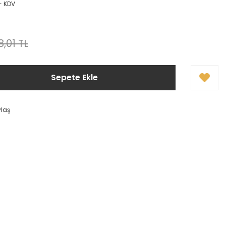
+ KDV
,01 TL
Sepete Ekle
ylaş