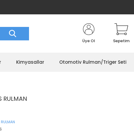
Üye Ol
Sepetim
r
Kimyasallar
Otomotiv Rulman/Triger Seti
RS RULMAN
 RULMAN
RS