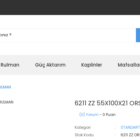
r Rulman
Güç Aktarım
Kaplinler
Mafsalla
RULMAN
6211 ZZ 55X100X21 O
(0) Yorum
- 0 Puan
Kategori
STANDART
Stok Kodu
6211 ZZ O