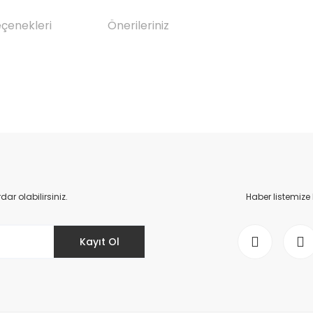
eçenekleri
Önerileriniz
da yetersiz gördüğünüz noktaları öneri formunu kullanarak tarafımıza il
Bu ürüne ilk yorumu siz yapın!
Yorum Yaz
r olabilirsiniz.
Haber listemize
Kayıt Ol