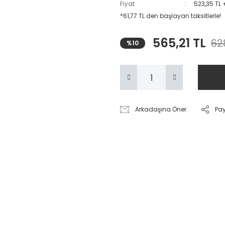
Fiyat
523,35 TL 
*61,77 TL den başlayan taksitlerle!
565,21 TL
628
%10
Arkadaşına Öner
Pa