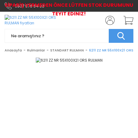
SİPARİŞ VERMEDEN ÖNCE LÜTFEN STOK DURUMUNU
0507 576 64 03
TEYİT EDİNİZ!
Anasayfa
Rulmanlar
STANDART RULMAN
6211 ZZ NR 55X100X21 ORS 