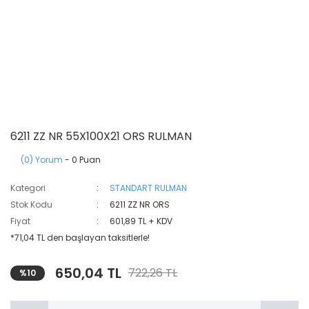
6211 ZZ NR 55X100X21 ORS RULMAN
(0) Yorum
- 0 Puan
Kategori
STANDART RULMAN
Stok Kodu
6211 ZZ NR ORS
Fiyat
601,89 TL + KDV
*71,04 TL den başlayan taksitlerle!
650,04 TL
722,26 TL
%10