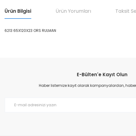
Ürün Bilgisi
Ürün Yorumları
Taksit S
6213 65X120X23 ORS RULMAN
Bu ürünün fiyat bilgisi, resim, ürün açıklamalarında ve diğer konular
Görüş ve önerileriniz için teşekkür ederiz.
E-Bülten'e Kayıt Olun
Ürün resmi kalitesiz, bozuk veya görüntülenemiyor.
Ürün açıklamasında eksik bilgiler bulunuyor.
Haber listemize kayıt olarak kampanyalardan, haberda
Ürün bilgilerinde hatalar bulunuyor.
Ürün fiyatı diğer sitelerden daha pahalı.
Bu ürüne benzer farklı alternatifler olmalı.