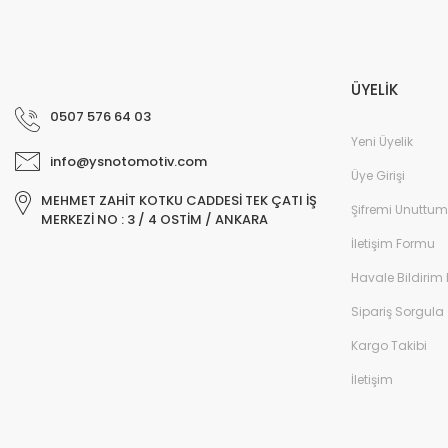
ÜYELİK
0507 576 64 03
Yeni Üyelik
info@ysnotomotiv.com
Üye Girişi
MEHMET ZAHİT KOTKU CADDESİ TEK ÇATI İŞ
Şifremi Unuttum
MERKEZİ NO : 3 / 4 OSTİM / ANKARA
İletişim Formu
Havale Bildirim
Sipariş Sorgula
Kargo Takibi
İletişim