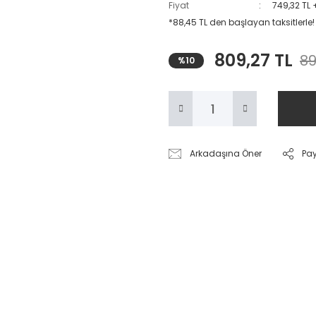
Fiyat
749,32 TL 
*88,45 TL den başlayan taksitlerle!
809,27 TL
89
%10
Arkadaşına Öner
Pa