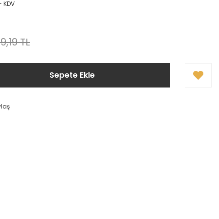
+ KDV
9,19 TL
Sepete Ekle
ylaş