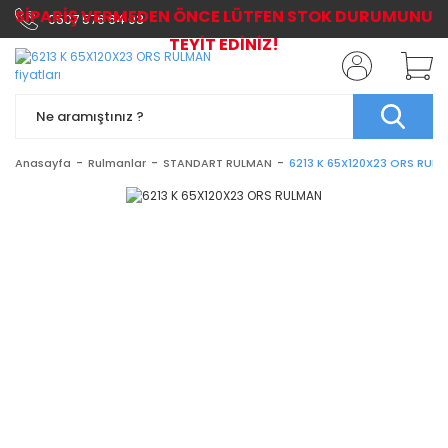
SİPARİŞ VERMEDEN ÖNCE LÜTFEN STOK DURUMUNU
0507 576 64 03
TEYİT EDİNİZ!
Anasayfa
Rulmanlar
STANDART RULMAN
6213 K 65X120X23 ORS RUL