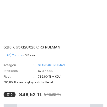
6213 K 65X120X23 ORS RULMAN
(0) Yorum
- 0 Puan
Kategori
STANDART RULMAN
Stok Kodu
6213 K ORS
Fiyat
786,60 TL + KDV
*92,85 TL den başlayan taksitlerle!
849,52 TL
943,92 TL
%10