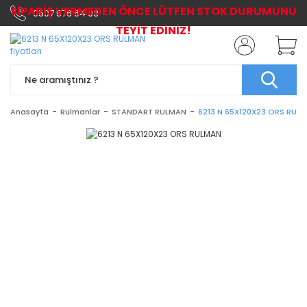
SİPARİŞ VERMEDEN ÖNCE LÜTFEN STOK DURUMUNU
0507 576 64 03
TEYİT EDİNİZ!
Anasayfa
Rulmanlar
STANDART RULMAN
6213 N 65X120X23 ORS RUL