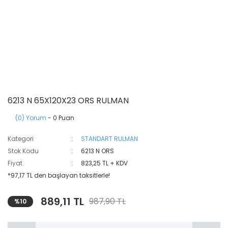
6213 N 65X120X23 ORS RULMAN
(0) Yorum
- 0 Puan
Kategori
STANDART RULMAN
Stok Kodu
6213 N ORS
Fiyat
823,25 TL + KDV
*97,17 TL den başlayan taksitlerle!
889,11 TL
987,90 TL
%10