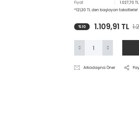
Fiyat
1.027,70 T
*121,30 TL den başlayan taksitlerle!
1.109,91 TL
1.
%10
Arkadaşına Öner
Pa