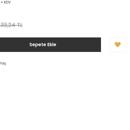
L + KDV
233,24 TL
Sepete Ekle
ylaş