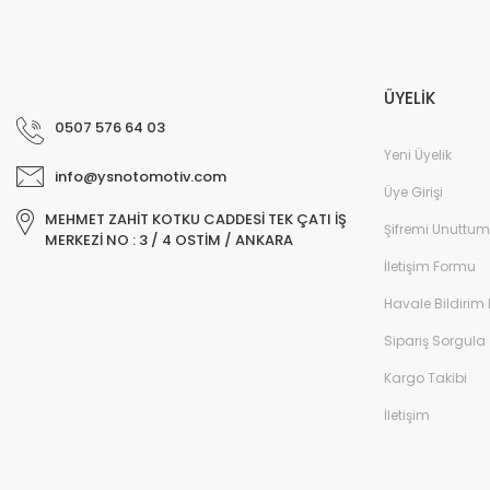
ÜYELİK
0507 576 64 03
Yeni Üyelik
info@ysnotomotiv.com
Üye Girişi
MEHMET ZAHİT KOTKU CADDESİ TEK ÇATI İŞ
Şifremi Unuttum
MERKEZİ NO : 3 / 4 OSTİM / ANKARA
İletişim Formu
Havale Bildirim
Sipariş Sorgula
Kargo Takibi
İletişim