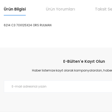
Ürün Bilgisi
Ürün Yorumları
Taksit S
6214 C3 70X125X24 ORS RULMAN
Bu ürünün fiyat bilgisi, resim, ürün açıklamalarında ve diğer konular
Görüş ve önerileriniz için teşekkür ederiz.
E-Bülten'e Kayıt Olun
Ürün resmi kalitesiz, bozuk veya görüntülenemiyor.
Ürün açıklamasında eksik bilgiler bulunuyor.
Haber listemize kayıt olarak kampanyalardan, haberda
Ürün bilgilerinde hatalar bulunuyor.
Ürün fiyatı diğer sitelerden daha pahalı.
Bu ürüne benzer farklı alternatifler olmalı.