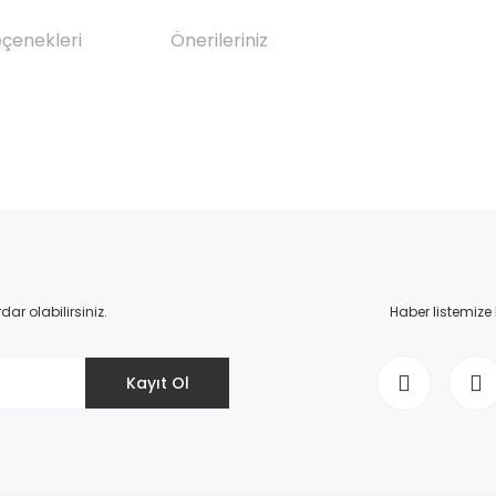
eçenekleri
Önerileriniz
da yetersiz gördüğünüz noktaları öneri formunu kullanarak tarafımıza il
Bu ürüne ilk yorumu siz yapın!
Yorum Yaz
r olabilirsiniz.
Haber listemize
Kayıt Ol