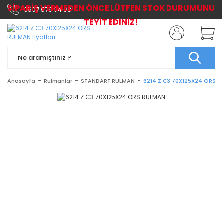
SİPARİŞ VERMEDEN ÖNCE LÜTFEN STOK DURUMUNU
0507 576 64 03
TEYİT EDİNİZ!
Anasayfa
Rulmanlar
STANDART RULMAN
6214 Z C3 70X125X24 ORS 