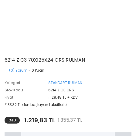
6214 Z C3 70X125X24 ORS RULMAN
(0) Yorum
- 0 Puan
Kategori
STANDART RULMAN
Stok Kodu
6214 Z C3 ORS
Fiyat
1.129,48 TL + KDV
*133,32 TL den başlayan taksitlerle!
1.219,83 TL
1.355,37 TL
%10