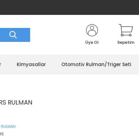
Üye Ol
Sepetim
r
Kimyasallar
Otomotiv Rulman/Triger Seti
ORS RULMAN
 RULMAN
RS