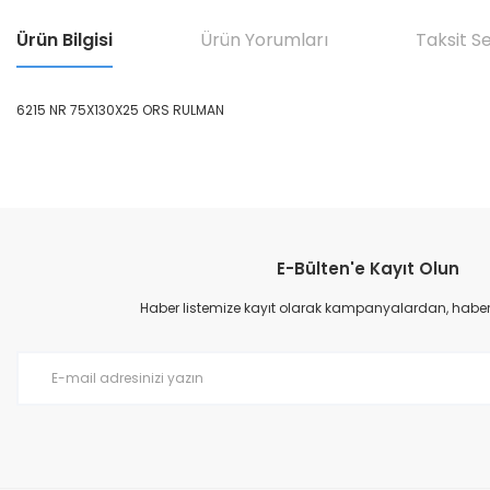
Ürün Bilgisi
Ürün Yorumları
Taksit S
6215 NR 75X130X25 ORS RULMAN
Bu ürünün fiyat bilgisi, resim, ürün açıklamalarında ve diğer konular
Görüş ve önerileriniz için teşekkür ederiz.
E-Bülten'e Kayıt Olun
Ürün resmi kalitesiz, bozuk veya görüntülenemiyor.
Ürün açıklamasında eksik bilgiler bulunuyor.
Haber listemize kayıt olarak kampanyalardan, haberda
Ürün bilgilerinde hatalar bulunuyor.
Ürün fiyatı diğer sitelerden daha pahalı.
Bu ürüne benzer farklı alternatifler olmalı.