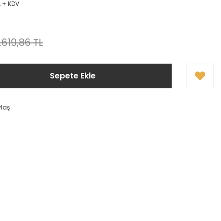
L + KDV
1.619,86 TL
Sepete Ekle
ylaş