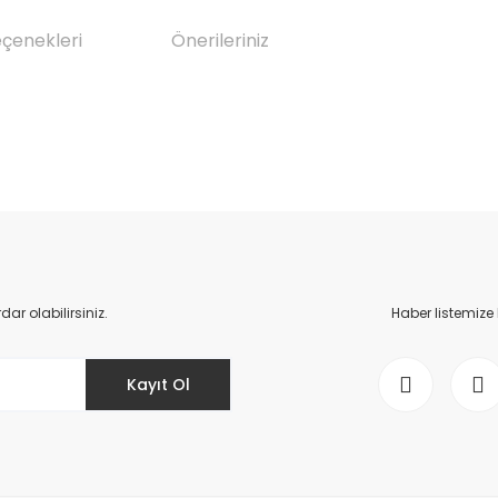
eçenekleri
Önerileriniz
da yetersiz gördüğünüz noktaları öneri formunu kullanarak tarafımıza il
Bu ürüne ilk yorumu siz yapın!
Yorum Yaz
r olabilirsiniz.
Haber listemize
Kayıt Ol