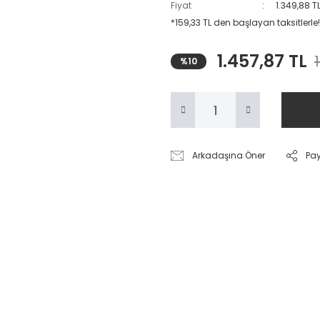
Fiyat
1.349,88 T
*159,33 TL den başlayan taksitlerle!
1.457,87 TL
%10
Arkadaşına Öner
Pa