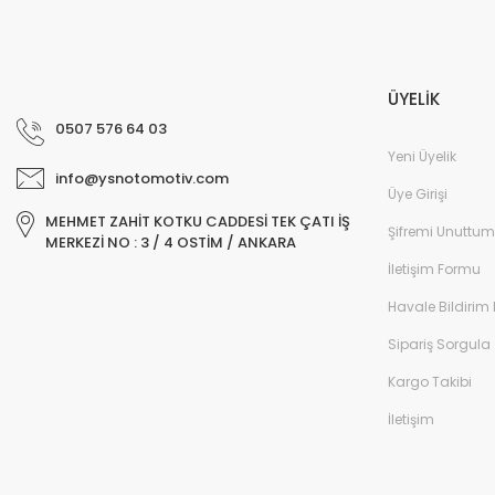
ÜYELİK
0507 576 64 03
Yeni Üyelik
info@ysnotomotiv.com
Üye Girişi
MEHMET ZAHİT KOTKU CADDESİ TEK ÇATI İŞ
Şifremi Unuttum
MERKEZİ NO : 3 / 4 OSTİM / ANKARA
İletişim Formu
Havale Bildirim
Sipariş Sorgula
Kargo Takibi
İletişim