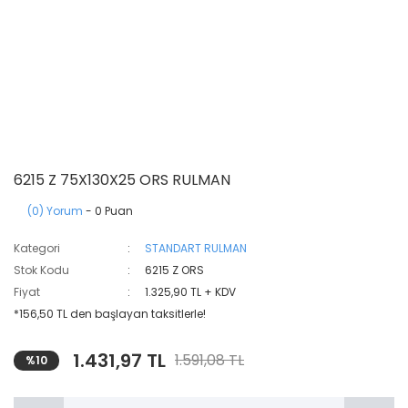
6215 Z 75X130X25 ORS RULMAN
(0) Yorum
- 0 Puan
Kategori
STANDART RULMAN
Stok Kodu
6215 Z ORS
Fiyat
1.325,90 TL + KDV
*156,50 TL den başlayan taksitlerle!
1.431,97 TL
1.591,08 TL
%10