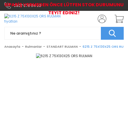
SİPARİŞ VERMEDEN ÖNCE LÜTFEN STOK DURUMUNU
0507 576 64 03
TEYİT EDİNİZ!
Anasayfa
Rulmanlar
STANDART RULMAN
6215 Z 75X130X25 ORS RUL