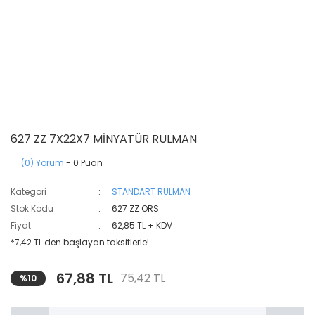
627 ZZ 7X22X7 MİNYATÜR RULMAN
(0) Yorum
- 0 Puan
Kategori
STANDART RULMAN
Stok Kodu
627 ZZ ORS
Fiyat
62,85 TL + KDV
*7,42 TL den başlayan taksitlerle!
67,88 TL
75,42 TL
%10