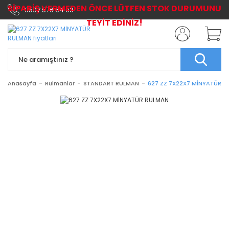
SİPARİŞ VERMEDEN ÖNCE LÜTFEN STOK DURUMUNU
0507 576 64 03
TEYİT EDİNİZ!
Anasayfa
Rulmanlar
STANDART RULMAN
627 ZZ 7X22X7 MİNYATÜR 