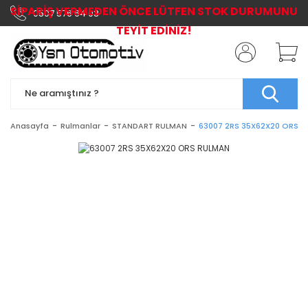
SİPARİŞ VERMEDEN ÖNCE LÜTFEN STOK DURUMUNU
0507 576 64 03
TEYİT EDİNİZ!
Anasayfa
Rulmanlar
STANDART RULMAN
63007 2RS 35X62X20 ORS 