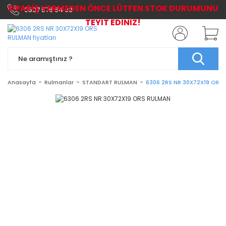
SİPARİŞ VERMEDEN ÖNCE LÜTFEN STOK DURUMUNU
0507 576 64 03
TEYİT EDİNİZ!
Anasayfa
Rulmanlar
STANDART RULMAN
6306 2RS NR 30X72X19 ORS