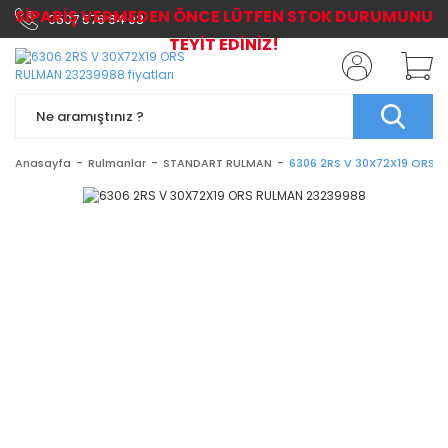
SİPARİŞ VERMEDEN ÖNCE LÜTFEN STOK DURUMUNU
0507 576 64 03
TEYİT EDİNİZ!
Anasayfa
Rulmanlar
STANDART RULMAN
6306 2RS V 30X72X19 ORS 