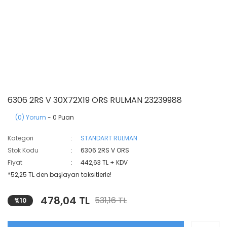
6306 2RS V 30X72X19 ORS RULMAN 23239988
(0) Yorum
- 0 Puan
Kategori
STANDART RULMAN
Stok Kodu
6306 2RS V ORS
Fiyat
442,63 TL + KDV
*52,25 TL den başlayan taksitlerle!
478,04 TL
531,16 TL
%10