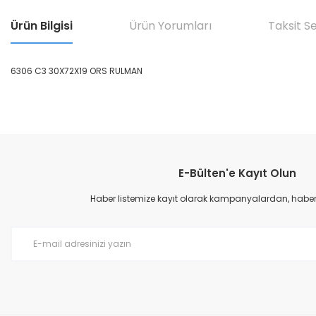
Ürün Bilgisi
Ürün Yorumları
Taksit S
6306 C3 30X72X19 ORS RULMAN
Bu ürünün fiyat bilgisi, resim, ürün açıklamalarında ve diğer konular
Görüş ve önerileriniz için teşekkür ederiz.
E-Bülten'e Kayıt Olun
Ürün resmi kalitesiz, bozuk veya görüntülenemiyor.
Ürün açıklamasında eksik bilgiler bulunuyor.
Haber listemize kayıt olarak kampanyalardan, haberda
Ürün bilgilerinde hatalar bulunuyor.
Ürün fiyatı diğer sitelerden daha pahalı.
Bu ürüne benzer farklı alternatifler olmalı.