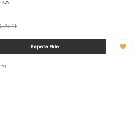
 + KDV
,79 TL
Sepete Ekle
ylaş