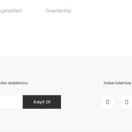
eçenekleri
Önerileriniz
da yetersiz gördüğünüz noktaları öneri formunu kullanarak tarafımıza il
Bu ürüne ilk yorumu siz yapın!
Yorum Yaz
r olabilirsiniz.
Haber listemize
Kayıt Ol