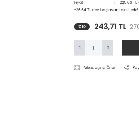
Fiyat
225,66 TL
*26,64 TL den başlayan taksitlerle!
243,71 TL
270
%10
Arkadaşına Öner
Pa