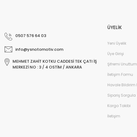
ÜYELİK
0507 576 64 03
Yeni Üyelik
info@ysnotomotiv.com
Üye Girişi
MEHMET ZAHİT KOTKU CADDESİ TEK ÇATI İŞ
Şifremi Unuttum
MERKEZİ NO : 3 / 4 OSTİM / ANKARA
İletişim Formu
Havale Bildirim
Sipariş Sorgula
Kargo Takibi
İletişim