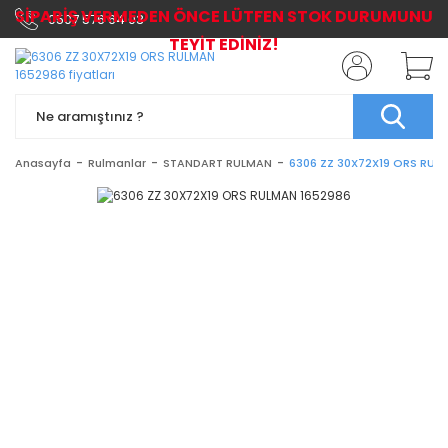
SİPARİŞ VERMEDEN ÖNCE LÜTFEN STOK DURUMUNU
0507 576 64 03
TEYİT EDİNİZ!
Anasayfa
Rulmanlar
STANDART RULMAN
6306 ZZ 30X72X19 ORS RUL