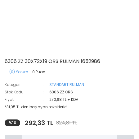
6306 ZZ 30X72X19 ORS RULMAN 1652986
(0) Yorum
- 0 Puan
Kategori
STANDART RULMAN
Stok Kodu
6306 ZZ ORS
Fiyat
270,68 TL + KDV
*31,95 TL den başlayan taksitlerle!
292,33 TL
324,81 TL
%10