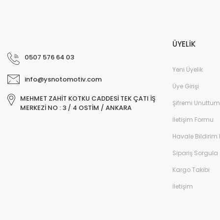
ÜYELİK
0507 576 64 03
Yeni Üyelik
info@ysnotomotiv.com
Üye Girişi
MEHMET ZAHİT KOTKU CADDESİ TEK ÇATI İŞ
Şifremi Unuttum
MERKEZİ NO : 3 / 4 OSTİM / ANKARA
İletişim Formu
Havale Bildirim
Sipariş Sorgula
Kargo Takibi
İletişim