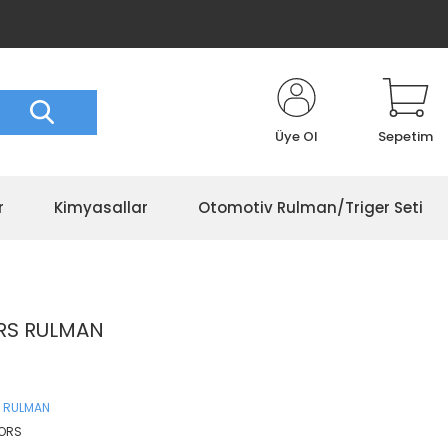
Üye Ol
Sepetim
r
Kimyasallar
Otomotiv Rulman/Triger Seti
ORS RULMAN
 RULMAN
 ORS