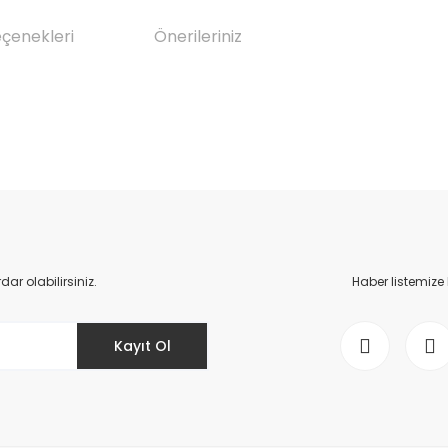
eçenekleri
Önerileriniz
da yetersiz gördüğünüz noktaları öneri formunu kullanarak tarafımıza il
Bu ürüne ilk yorumu siz yapın!
Yorum Yaz
r olabilirsiniz.
Haber listemize
Kayıt Ol