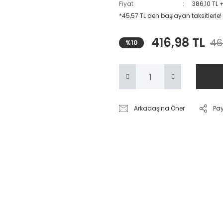
Fiyat
386,10 TL 
*45,57 TL den başlayan taksitlerle!
416,98 TL
46
%10
Arkadaşına Öner
Pa