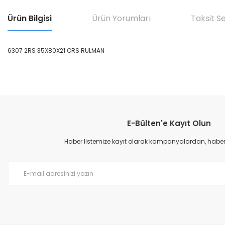
Ürün Bilgisi
Ürün Yorumları
Taksit S
6307 2RS 35X80X21 ORS RULMAN
Bu ürünün fiyat bilgisi, resim, ürün açıklamalarında ve diğer konular
Görüş ve önerileriniz için teşekkür ederiz.
E-Bülten'e Kayıt Olun
Ürün resmi kalitesiz, bozuk veya görüntülenemiyor.
Ürün açıklamasında eksik bilgiler bulunuyor.
Haber listemize kayıt olarak kampanyalardan, haberda
Ürün bilgilerinde hatalar bulunuyor.
Ürün fiyatı diğer sitelerden daha pahalı.
Bu ürüne benzer farklı alternatifler olmalı.