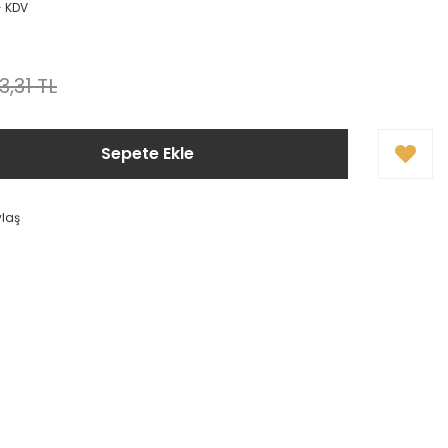
+ KDV
3,31 TL
Sepete Ekle
ylaş