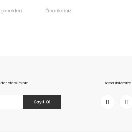
eçenekleri
Önerileriniz
da yetersiz gördüğünüz noktaları öneri formunu kullanarak tarafımıza il
Bu ürüne ilk yorumu siz yapın!
Yorum Yaz
r olabilirsiniz.
Haber listemize
Kayıt Ol