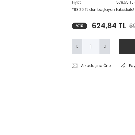
Fiyat
578,55 TL
*68,29 TL den başlayan taksitlerle!
624,84 TL
6
%10
Arkadaşına Öner
Pa