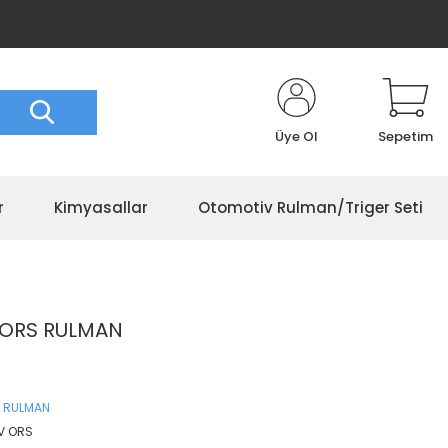
Üye Ol
Sepetim
r
Kimyasallar
Otomotiv Rulman/Triger Seti
1 ORS RULMAN
 RULMAN
V ORS