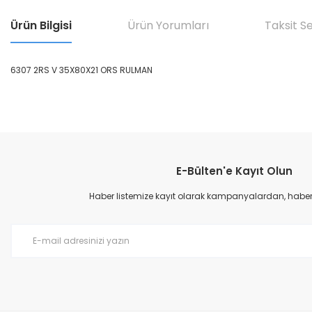
Ürün Bilgisi
Ürün Yorumları
Taksit S
6307 2RS V 35X80X21 ORS RULMAN
Bu ürünün fiyat bilgisi, resim, ürün açıklamalarında ve diğer konular
Görüş ve önerileriniz için teşekkür ederiz.
E-Bülten'e Kayıt Olun
Ürün resmi kalitesiz, bozuk veya görüntülenemiyor.
Ürün açıklamasında eksik bilgiler bulunuyor.
Haber listemize kayıt olarak kampanyalardan, haberda
Ürün bilgilerinde hatalar bulunuyor.
Ürün fiyatı diğer sitelerden daha pahalı.
Bu ürüne benzer farklı alternatifler olmalı.