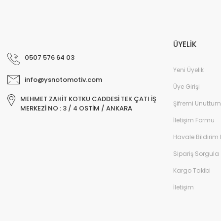
ÜYELİK
0507 576 64 03
Yeni Üyelik
info@ysnotomotiv.com
Üye Girişi
MEHMET ZAHİT KOTKU CADDESİ TEK ÇATI İŞ
Şifremi Unuttum
MERKEZİ NO : 3 / 4 OSTİM / ANKARA
İletişim Formu
Havale Bildirim
Sipariş Sorgula
Kargo Takibi
İletişim