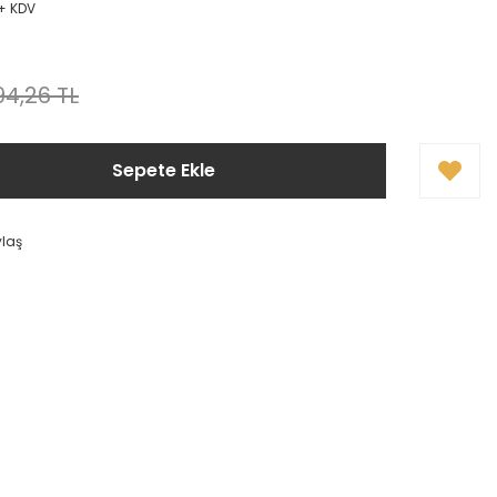
 + KDV
94,26 TL
Sepete Ekle
ylaş