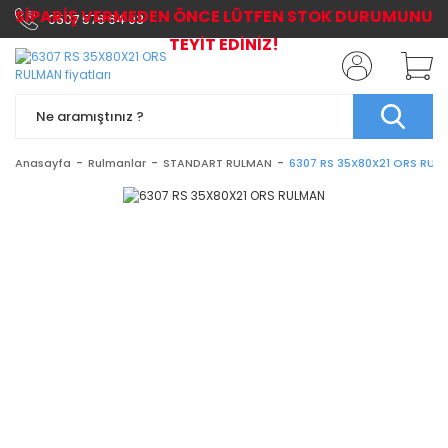
SİPARİŞ VERMEDEN ÖNCE LÜTFEN STOK DURUMUNU
0507 576 64 03
TEYİT EDİNİZ!
Anasayfa
Rulmanlar
STANDART RULMAN
6307 RS 35X80X21 ORS RUL