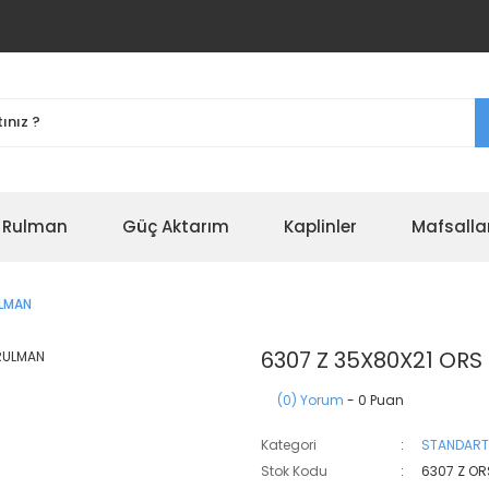
r Rulman
Güç Aktarım
Kaplinler
Mafsalla
ULMAN
6307 Z 35X80X21 OR
(0) Yorum
- 0 Puan
Kategori
STANDART
Stok Kodu
6307 Z OR