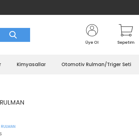
Üye Ol
Sepetim
r
Kimyasallar
Otomotiv Rulman/Triger Seti
S RULMAN
 RULMAN
S