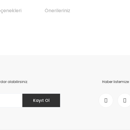
eçenekleri
Önerileriniz
da yetersiz gördüğünüz noktaları öneri formunu kullanarak tarafımıza il
Bu ürüne ilk yorumu siz yapın!
Yorum Yaz
r olabilirsiniz.
Haber listemize
Kayıt Ol