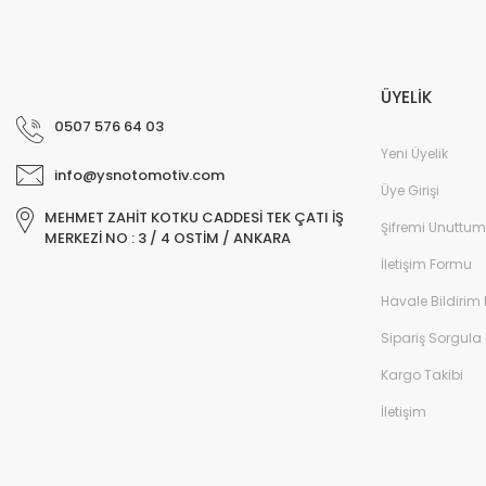
ÜYELİK
0507 576 64 03
Yeni Üyelik
info@ysnotomotiv.com
Üye Girişi
MEHMET ZAHİT KOTKU CADDESİ TEK ÇATI İŞ
Şifremi Unuttum
MERKEZİ NO : 3 / 4 OSTİM / ANKARA
İletişim Formu
Havale Bildirim
Sipariş Sorgula
Kargo Takibi
İletişim