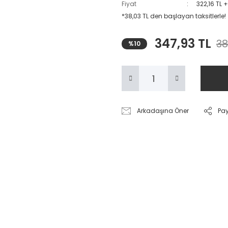
Fiyat
322,16 TL 
*38,03 TL den başlayan taksitlerle!
347,93 TL
38
%10
Arkadaşına Öner
Pa