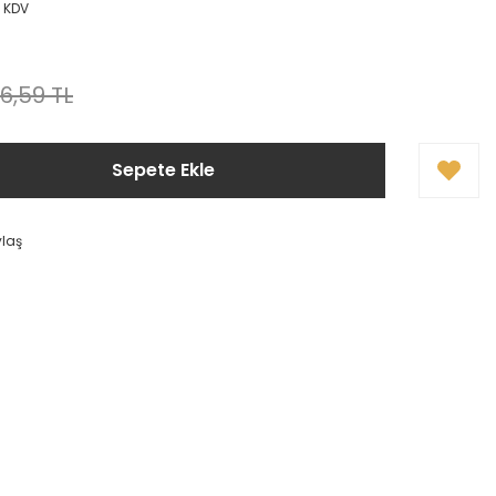
+ KDV
6,59 TL
Sepete Ekle
ylaş