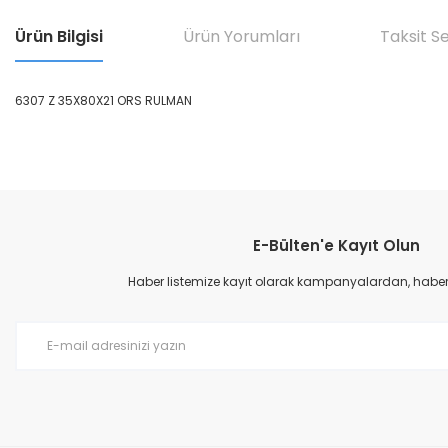
Ürün Bilgisi
Ürün Yorumları
Taksit S
6307 Z 35X80X21 ORS RULMAN
Bu ürünün fiyat bilgisi, resim, ürün açıklamalarında ve diğer konular
Görüş ve önerileriniz için teşekkür ederiz.
E-Bülten'e Kayıt Olun
Ürün resmi kalitesiz, bozuk veya görüntülenemiyor.
Ürün açıklamasında eksik bilgiler bulunuyor.
Haber listemize kayıt olarak kampanyalardan, haberda
Ürün bilgilerinde hatalar bulunuyor.
Ürün fiyatı diğer sitelerden daha pahalı.
Bu ürüne benzer farklı alternatifler olmalı.