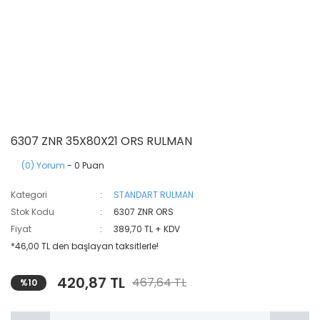
6307 ZNR 35X80X21 ORS RULMAN
(0) Yorum
- 0 Puan
Kategori
STANDART RULMAN
Stok Kodu
6307 ZNR ORS
Fiyat
389,70 TL + KDV
*46,00 TL den başlayan taksitlerle!
420,87 TL
467,64 TL
%10