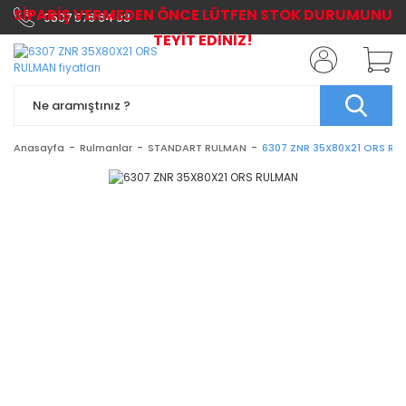
SİPARİŞ VERMEDEN ÖNCE LÜTFEN STOK DURUMUNU
0507 576 64 03
TEYİT EDİNİZ!
Anasayfa
Rulmanlar
STANDART RULMAN
6307 ZNR 35X80X21 ORS RU