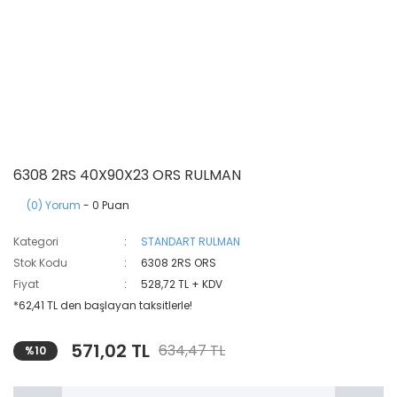
6308 2RS 40X90X23 ORS RULMAN
(0) Yorum
- 0 Puan
Kategori
STANDART RULMAN
Stok Kodu
6308 2RS ORS
Fiyat
528,72 TL + KDV
*62,41 TL den başlayan taksitlerle!
571,02 TL
634,47 TL
%10