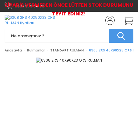
SİPARİŞ VERMEDEN ÖNCE LÜTFEN STOK DURUMUNU
0507 576 64 03
TEYİT EDİNİZ!
Anasayfa
Rulmanlar
STANDART RULMAN
6308 2RS 40X90X23 ORS R