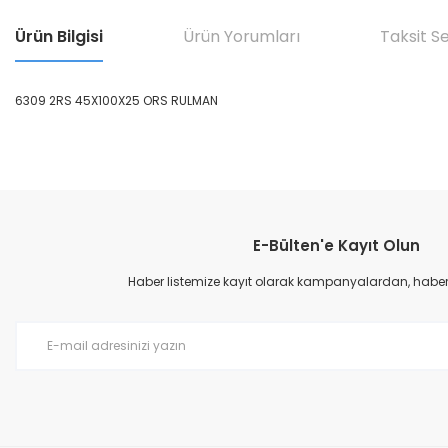
Ürün Bilgisi
Ürün Yorumları
Taksit S
6309 2RS 45X100X25 ORS RULMAN
Bu ürünün fiyat bilgisi, resim, ürün açıklamalarında ve diğer konular
Görüş ve önerileriniz için teşekkür ederiz.
E-Bülten'e Kayıt Olun
Ürün resmi kalitesiz, bozuk veya görüntülenemiyor.
Ürün açıklamasında eksik bilgiler bulunuyor.
Haber listemize kayıt olarak kampanyalardan, haberda
Ürün bilgilerinde hatalar bulunuyor.
Ürün fiyatı diğer sitelerden daha pahalı.
Bu ürüne benzer farklı alternatifler olmalı.