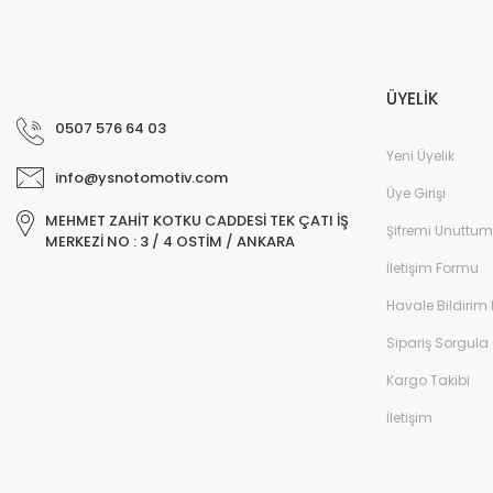
ÜYELİK
0507 576 64 03
Yeni Üyelik
info@ysnotomotiv.com
Üye Girişi
MEHMET ZAHİT KOTKU CADDESİ TEK ÇATI İŞ
Şifremi Unuttum
MERKEZİ NO : 3 / 4 OSTİM / ANKARA
İletişim Formu
Havale Bildirim
Sipariş Sorgula
Kargo Takibi
İletişim