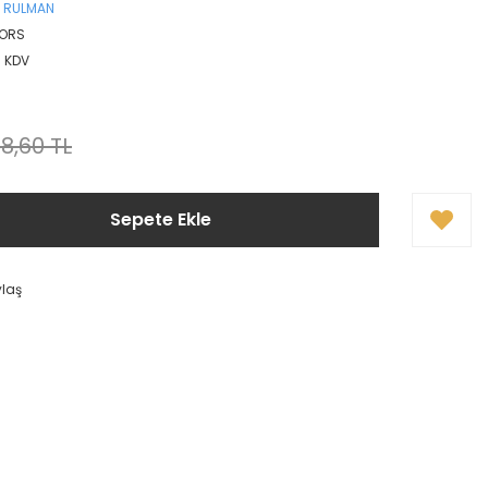
 RULMAN
 ORS
+ KDV
8,60 TL
Sepete Ekle
ylaş