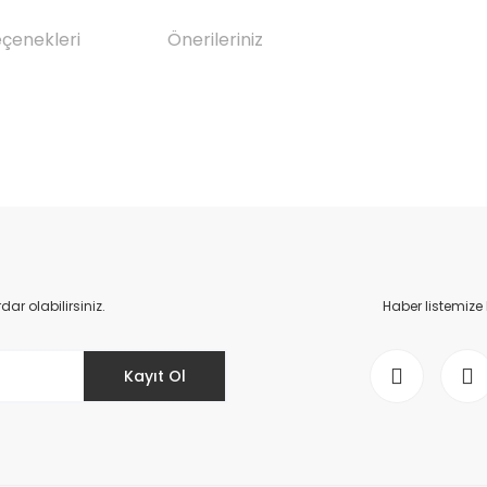
eçenekleri
Önerileriniz
da yetersiz gördüğünüz noktaları öneri formunu kullanarak tarafımıza il
Bu ürüne ilk yorumu siz yapın!
Yorum Yaz
r olabilirsiniz.
Haber listemize
Kayıt Ol