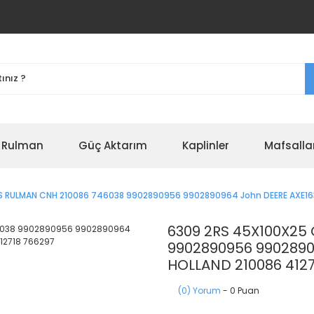
r Rulman
Güç Aktarım
Kaplinler
Mafsalla
S RULMAN CNH 210086 746038 9902890956 9902890964 John DEERE AXE16
6309 2RS 45X100X25
9902890956 9902890
HOLLAND 210086 4127
(0) Yorum
- 0 Puan