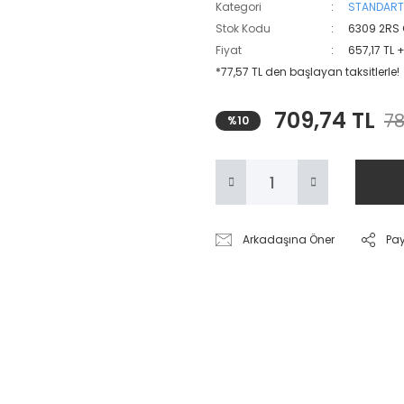
Kategori
STANDART
Stok Kodu
6309 2RS
Fiyat
657,17 TL 
*77,57 TL den başlayan taksitlerle!
709,74 TL
78
%10
Arkadaşına Öner
Pa